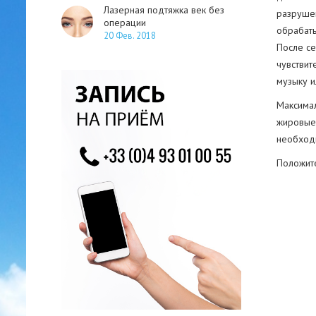
Лазерная подтяжка век без
разрушен
операции
обрабаты
20 Фев. 2018
После се
чувствит
музыку и
Максимал
жировые 
необходи
Положите