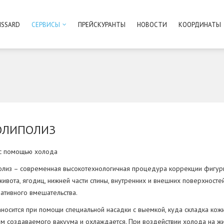
ISSARD
СЕРВИСЫ
ПРЕЙСКУРАНТЫ
НОВОСТИ
КООРДИНАТЫ
ОЛИПОЛИЗ
с помощью холода
олиз – современная высокотехнологичная процедура коррекции фигур
живота, ягодиц, нижней части спины, внутренних и внешних поверхностей
ативного вмешательства.
носится при помощи специальной насадки с выемкой, куда складка кож
м создаваемого вакуума и охлаждается. При воздействии холода на ж