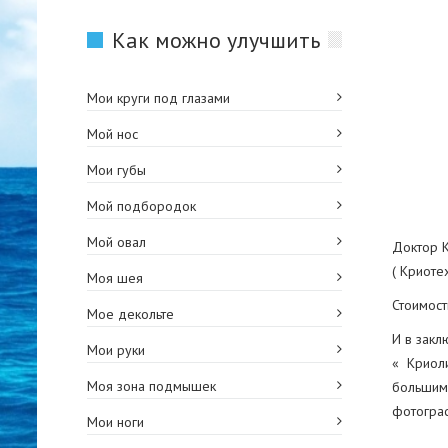
Kак можно улучшить
Мои круги под глазами
Мой нос
Мои губы
Мой подбородок
Мой овал
Доктор К
( Криоте
Моя шея
Стоимост
Мое декольте
И в закл
Мои руки
« Криоли
Моя зона подмышек
большим 
фотограф
Мои ноги