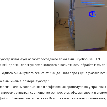
уассар использует аппарат последнего поколения Cryolipolise CTN
хник Нордик) , преимущество которого в возможности обрабатывать от 1
ь одного 50 минутного сеанса от 250 до 1000 евро ( цена указана без н
ючении мнение доктора Куaссар :
полиз – очень современная и эффективная процедура по устранению 
спросом , учитывая соотношение ее простоты, эффективности и стоимос
ий проблемных зон, я расскажу Вам о тех положительных изменениях, 