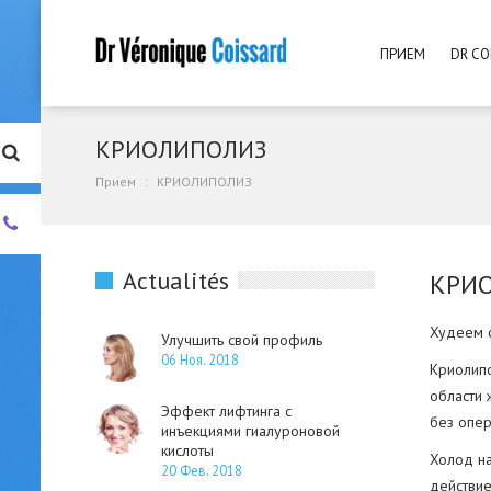
ПРИЕМ
DR CO
КРИОЛИПОЛИЗ
Прием
КРИОЛИПОЛИЗ
+33.
(0)4.93.01.00.55
Actualités
КРИ
Худеем 
Улучшить свой профиль
06 Ноя. 2018
Криолип
области 
Эффект лифтинга с
без опер
инъекциями гиалуроновой
кислоты
Холод на
20 Фев. 2018
действие